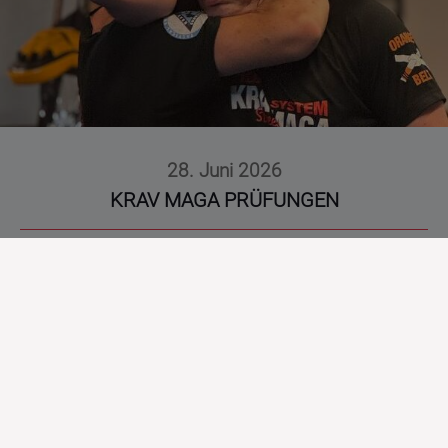
28. Juni 2026
KRAV MAGA PRÜFUNGEN
Am Sonntag, den 28. Juni, fanden in unserem Dojo die
diesjährigen Krav Maga-Farbgurtprüfungen statt. Als Prüfer
durften wir Oliver Roszak aus Berlin begrüßen, der die Prüfungen
mit seiner gewohnt professionellen und fairen Art abnahm... weiter
lesen und Bilder unter: "will ich wissen"
WILL ICH WISSEN...